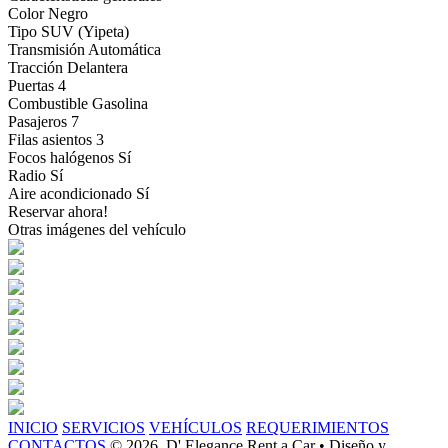
Color
Negro
Tipo
SUV (Yipeta)
Transmisión
Automática
Tracción
Delantera
Puertas
4
Combustible
Gasolina
Pasajeros
7
Filas asientos
3
Focos halógenos
Sí
Radio
Sí
Aire acondicionado
Sí
Reservar ahora!
Otras imágenes del vehículo
INICIO
SERVICIOS
VEHÍCULOS
REQUERIMIENTOS
CONTACTOS
© 2026. D' Elegance Rent a Car • Diseño y